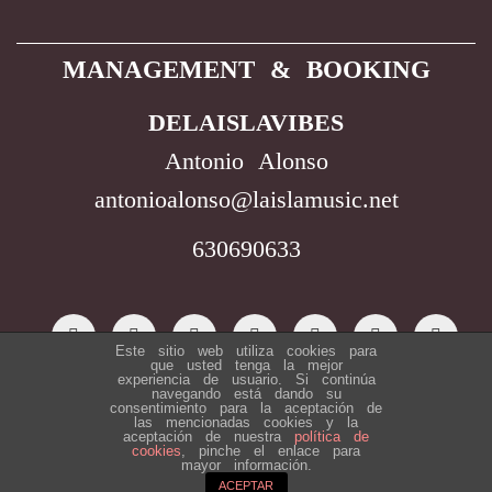
MANAGEMENT & BOOKING
DELAISLAVIBES
Antonio Alonso
antonioalonso@laislamusic.net
630690633
Este sitio web utiliza cookies para
que usted tenga la mejor
experiencia de usuario. Si continúa
navegando está dando su
Diseñado por
consentimiento para la aceptación de
las mencionadas cookies y la
aceptación de nuestra
política de
cookies
, pinche el enlace para
©2020. Todos Los Derechos Reservados |
mayor información.
Política de Privacidad
ACEPTAR